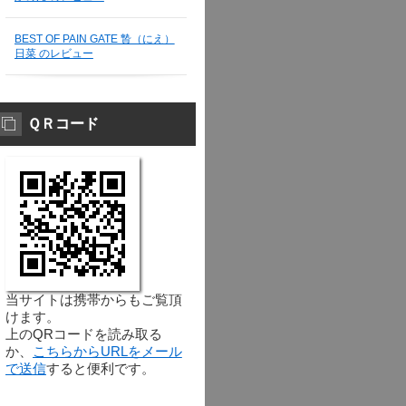
BEST OF PAIN GATE 贄（にえ）
日菜 のレビュー
ＱＲコード
当サイトは携帯からもご覧頂
けます。
上のQRコードを読み取る
か、
こちらからURLをメール
で送信
すると便利です。