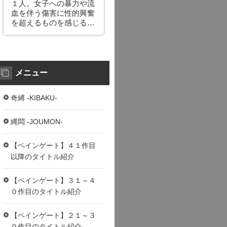
１人。女子への暴力や流
血を伴う傷害に性的興奮
を超えるものを感じる…
メニュー
奇縛 -KIBAKU-
縄悶 -JOUMON-
【ペインゲート】４１作目
以降のタイトル紹介
【ペインゲート】３１～４
０作目のタイトル紹介
【ペインゲート】２１～３
０作目のタイトル紹介