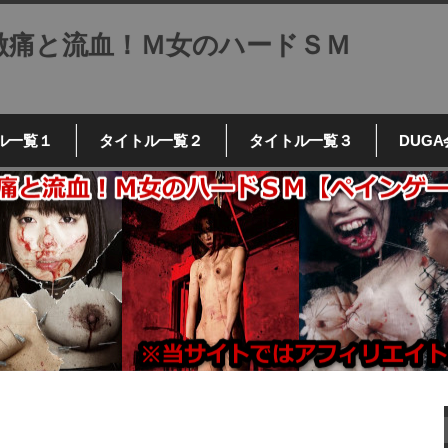
激痛と流血！Ｍ女のハードＳＭ
ル一覧１
タイトル一覧２
タイトル一覧３
DUG