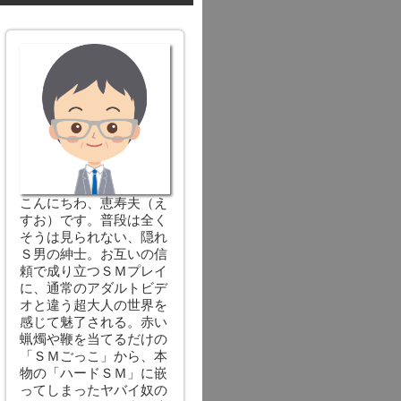
こんにちわ、恵寿夫（え
すお）です。普段は全く
そうは見られない、隠れ
Ｓ男の紳士。お互いの信
頼で成り立つＳＭプレイ
に、通常のアダルトビデ
オと違う超大人の世界を
感じて魅了される。赤い
蝋燭や鞭を当てるだけの
「ＳＭごっこ」から、本
物の「ハードＳＭ」に嵌
ってしまったヤバイ奴の